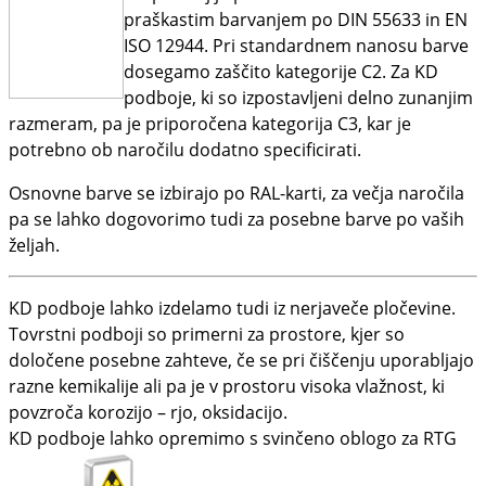
praškastim barvanjem po DIN 55633 in EN
ISO 12944. Pri standardnem nanosu barve
dosegamo zaščito kategorije C2. Za KD
podboje, ki so izpostavljeni delno zunanjim
razmeram, pa je priporočena kategorija C3, kar je
potrebno ob naročilu dodatno specificirati.
Osnovne barve se izbirajo po RAL-karti, za večja naročila
pa se lahko dogovorimo tudi za posebne barve po vaših
željah.
KD podboje lahko izdelamo tudi iz nerjaveče pločevine.
Tovrstni podboji so primerni za prostore, kjer so
določene posebne zahteve, če se pri čiščenju uporabljajo
razne kemikalije ali pa je v prostoru visoka vlažnost, ki
povzroča korozijo – rjo, oksidacijo.
KD podboje lahko opremimo s svinčeno oblogo za RTG