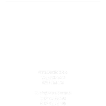
Vrata Deržič d.o.o.
Veliki Obrež 3
8257 Dobova
E:
info@vrata-derzic.si
T:
07 45 75 490
F:
07 45 75 496