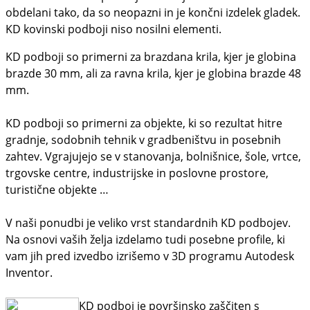
obdelani tako, da so neopazni in je končni izdelek gladek.
KD kovinski podboji niso nosilni elementi.
KD podboji so primerni za brazdana krila, kjer je globina
brazde 30 mm, ali za ravna krila, kjer je globina brazde 48
mm.
KD podboji so primerni za objekte, ki so rezultat hitre
gradnje, sodobnih tehnik v gradbeništvu in posebnih
zahtev. Vgrajujejo se v stanovanja, bolnišnice, šole, vrtce,
trgovske centre, industrijske in poslovne prostore,
turistične objekte …
V naši ponudbi je veliko vrst standardnih KD podbojev.
Na osnovi vaših želja izdelamo tudi posebne profile, ki
vam jih pred izvedbo izrišemo v 3D programu Autodesk
Inventor.
KD podboj je površinsko zaščiten s