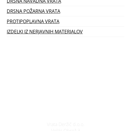
DRSNA NAVADNA VRATA
DRSNA POŽARNA VRATA
PROTIPOPLAVNA VRATA
IZDELKI IZ NERJAVNIH MATERIALOV
Vrata Deržič d.o.o.
Veliki Obrež 3