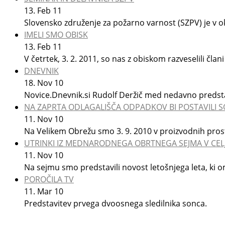
13.
Feb
11
Slovensko združenje za požarno varnost (SZPV) je v o
IMELI SMO OBISK
13.
Feb
11
V četrtek, 3. 2. 2011, so nas z obiskom razveselili čl
DNEVNIK
18.
Nov
10
Novice.Dnevnik.si Rudolf Deržič med nedavno predstav
NA ZAPRTA ODLAGALIŠČA ODPADKOV BI POSTAVILI
11.
Nov
10
Na Velikem Obrežu smo 3. 9. 2010 v proizvodnih prost
UTRINKI IZ MEDNARODNEGA OBRTNEGA SEJMA V CEL
11.
Nov
10
Na sejmu smo predstavili novost letošnjega leta, ki o
POROČILA TV
11.
Mar
10
Predstavitev prvega dvoosnega sledilnika sonca.