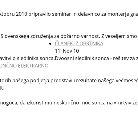
ktobru 2010 pripravilo seminar in delavnico za monterje gr
ani Slovenskega združenja za požarno varnost. Z veseljem smo
ČLANEK IZ OBRTNIKA
11.
Nov
10
itvijo sledilnika sonca.
Dvoosni sledilnik sonca - rešitev za 
 SONČNO ELEKTRARNO
orih našega podjetja predstavili rezultate našega večmesečne
JU
mogoča, da izkoristimo neskončno moč sonca na »mrtvi« zemlj