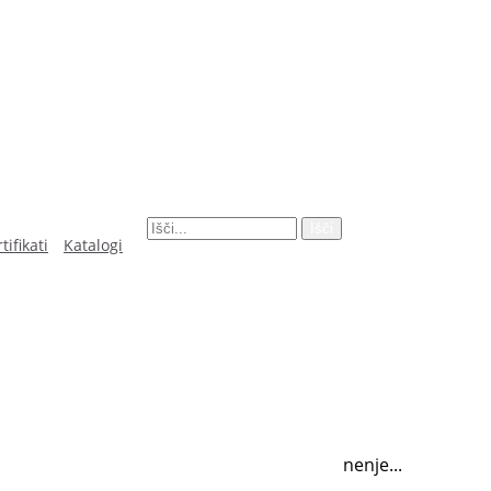
Išči
tifikati
Katalogi
primeru poplav. Vgrajeno imajo dvojno tesnenje...