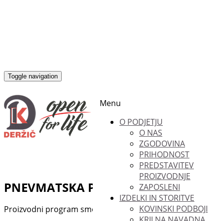
Toggle navigation
Menu
O PODJETJU
O NAS
ZGODOVINA
PRIHODNOST
PREDSTAVITEV
PROIZVODNJE
PNEVMATSKA PROTIPOPLAVNA VRA
ZAPOSLENI
IZDELKI IN STORITVE
KOVINSKI PODBOJI
Proizvodni program smo razširili s pnevmatskimi protipopl
KRILNA NAVADNA