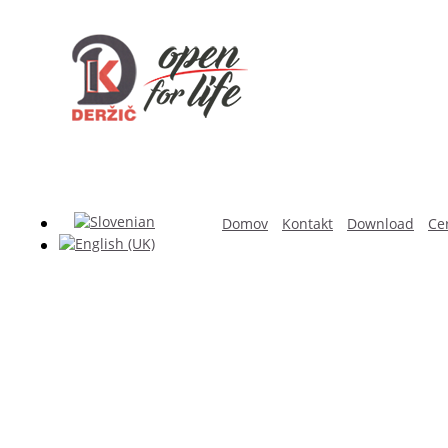
Domov
Kontakt
Download
Cer
TA
avnimi vrati. Vrata zagotavljajo popolno varnost objekta v 