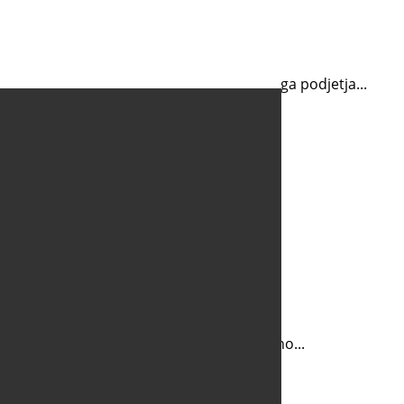
enim življenjem....
 za 20 let uspešnega vodenje družinskega podjetja...
i je z leti postalo največji slovenski...
jeno leta 1995, kar pomeni da letos...
abljajo se za zapiranje prehodov v mejah...
ta v primeru poplav. Vgrajeno imajo dvojno...