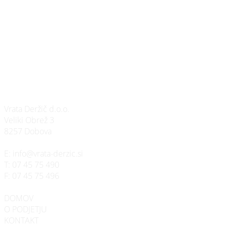
Vrata Deržič d.o.o.
Veliki Obrež 3
8257 Dobova
E:
info@vrata-derzic.si
T:
07 45 75 490
F:
07 45 75 496
DOMOV
O PODJETJU
KONTAKT