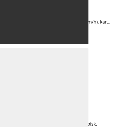
odprli. Razvojni center energetike bo...
ili rekordne sunke burje (tudi do 170 km/h), kar...
izvodni proces kovinskih požarnih vrat.
daljnjih skupnih korakov.
sončni prihodnosti. Zahvaljujemo se za obisk.