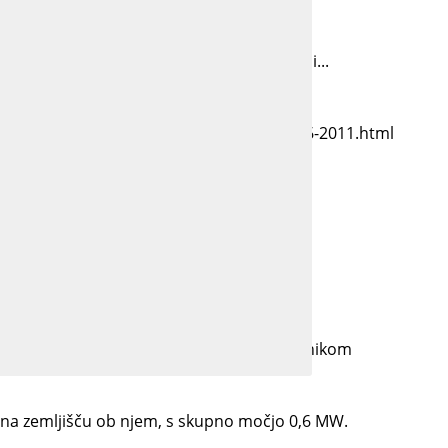
zkušnje, izdelke in poseben poudarek dali...
.com/arhiv-oddaj/video/1232/Novice-22-06-2011.html
dalji, ki nas loči si je vzel čas in...
nes smo na našem zemljišču in na strehi...
jvečje sončne elektrarne z dvoosnim sledilnikom
 na zemljišču ob njem, s skupno močjo 0,6 MW.