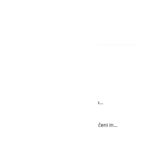
ima med prostori in požarnimi sektorji. Na...
zvajamo za vas v našem podjetju. Pooblaščeni in...