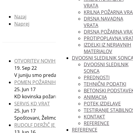
VRATA
KRILNA POŽARNA VRA
Nazaj
DRSNA NAVADNA
Naprej
VRATA
DRSNA POŽARNA VRA
PROTIPOPLAVNA VRA
IZDELKI IZ NERJAVNIH
MATERIALOV
DVOOSNI SLEDILNIK SONC
OTVORITEV NOVIH POSLOVNO-PROIZVODNIH OBJEK
DVOOSNI SLEDILNIK
19.
Sep
22
SONCA
V juniju smo predali namenu nove poslovno-proizvo
PREDNOSTI
POMEN POŽARNIH KD VRAT
TEHNIČNI PODATKI
25.
Jun
17
BETONSKI PODSTAVE
KD kovinska požarna vrata so lahko ključen element v 
ANIMACIJA
SERVIS KD VRAT
POTEK IZDELAVE
TESTIRANJE STABILNO
25.
Jun
17
KONTAKT
Spoštovani, Želimo vas opomniti, da lahko zagotovimo
REFERENCE
RUDOLF DERŽIČ JE DOBITNIK PRIZNANJA
REFERENCE
13.
Jun
16