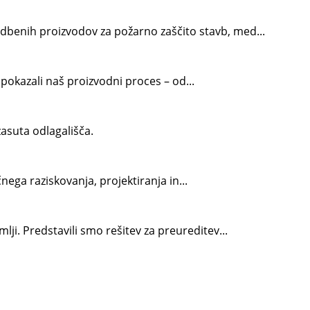
adbenih proizvodov za požarno zaščito stavb, med...
 pokazali naš proizvodni proces – od...
zasuta odlagališča.
ga raziskovanja, projektiranja in...
i. Predstavili smo rešitev za preureditev...