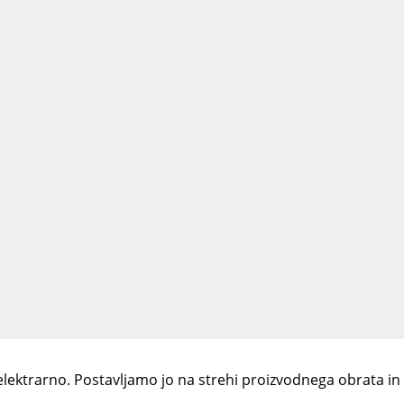
ežice v torek, 21. junija 2011. Predstavili smo podjetje, i
-dobri-gospodarji-07--junij-2011.htmlhttp://www.vaskanal
vni partner g. Carter Wu iz podjetja H-FANG iz Kitajske.Kljub raz
ca, ki smo ga razvili in izdelali v lastni proizvodnji. Do da
ČLANEK IZ DELA
06.
Maj
11
stemom v Sloveniji
Prispevek o sončni elektrarni Preizkus na
lektrarno. Postavljamo jo na strehi proizvodnega obrata in