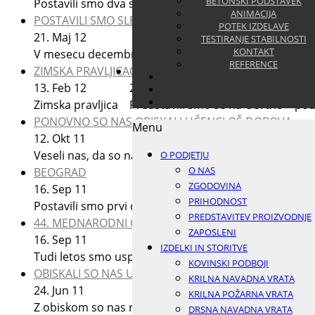
BETONSKI PODSTAVEK
Postavili smo dva sledilnika v Vrbino, v sklopu razvojn
ANIMACIJA
POSTAVILI SMO SLEDILNIK V OKOLICI AJDOVŠČINE
POTEK IZDELAVE
21.
Maj
12
TESTIRANJE STABILNOSTI
KONTAKT
V mesecu decembru smo postavili sledilnik KD32-2X v 
REFERENCE
ZIMSKA PRAVLJICA
OBRTNO -PODJETNIŠKI IN KMETIJSK
13.
Feb
12
26.
Okt
11
Zimska pravljica
Predstavili smo se na Obrtno – pod
PONOVNO SO NAS OBISKALI UČENCI OŠ DOBOVA
Menu
12.
Okt
11
Veseli nas, da so nas ponovno obiskali učenci OŠ Dob
O PODJETJU
O NAS
BEOGRAD
ZGODOVINA
16.
Sep
11
PRIHODNOST
Postavili smo prvi dvoosni sledilnik sonca v centru 
PREDSTAVITEV PROIZVODNJE
44. MEDNARODNI OBRTNI SEJEM CELJE
ZAPOSLENI
16.
Sep
11
IZDELKI IN STORITVE
Tudi letos smo uspešno predstavili izdelke iz naše pr
KOVINSKI PODBOJI
OBISKALI SO NAS UČENCI OŠ DOBOVA
KRILNA NAVADNA VRATA
24.
Jun
11
KRILNA POŽARNA VRATA
Z obiskom so nas razveselili učenci OŠ Dobova. Vesel
DRSNA NAVADNA VRATA