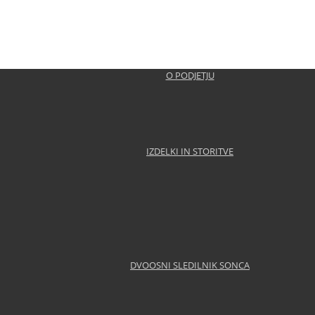
bova, za uspešno delo v gospodarstvu in povezanosti z društv
, prejemnik OKTOBRSKE NAGRADE OBČINE BREŽICE za leto 2015,
O PODJETJU
 petek potekala prireditev ob 20-letnici delovanja podjetja, k
IZDELKI IN STORITVE
č Rudolf, s.p., iz Velikega Obreža pri Dobovi je bilo ustanovl
inska vrata, ki zagotavljajo požarno odpornost 120 min. Upor
DVOOSNI SLEDILNIK SONCA
ipoplavnimi vrati. Vrata zagotavljajo popolno varnost objek