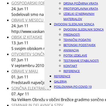
GOSPODARSKI FORUM V BREŽICAH
DRSNA POŽARNA VRATA
24.
Jun
11
PROTIPOPLAVNA VRATA
IZDELKI IZ NERJAVNIH
Sodelovali smo na prvem gospodarskem forumu občine Br
MATERIALOV
OBJAVE V MESECU JUNIJU
DVOOSNI SLEDILNIK SONCA
24.
Jun
11
DVOOSNI SLEDILNIK SONCA
http://www.vaskanal.com/arhiv-oddaj/video/1208/Smo
PREDNOSTI
OBISK IZ KITAJSKE
TEHNIČNI PODATKI
13.
Jun
11
BETONSKI PODSTAVEK
S svojim obiskom nas je razveselil naš prijatelj in poslo
ANIMACIJA
OTVORITEV SONČNE ELEKTRARNE
POTEK IZDELAVE
07.
Jun
11
TESTIRANJE STABILNOSTI
V septembru 2010 smo predstavili dvoosni sledilnik son
KONTAKT
OBJAVE V MAJU
REFERENCE
REFERENCE
01.
Jun
11
GALERIJA
Predstavili največjo sončno elektrarno s sledilnim si
POSLOVANJA PO COVID 19
SONČNA ELEKTRARNA
07.
Apr
11
Na Velikem Obrežu v občini Brežice gradimo sončno e
SEMINAR IN DELAVNICA SZPV